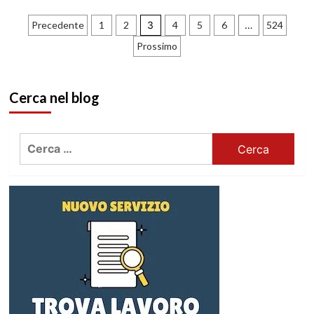
Paginazione
Precedente
1
2
3
4
5
6
…
524
Prossimo
degli
articoli
Cerca nel blog
Ricerca
per: