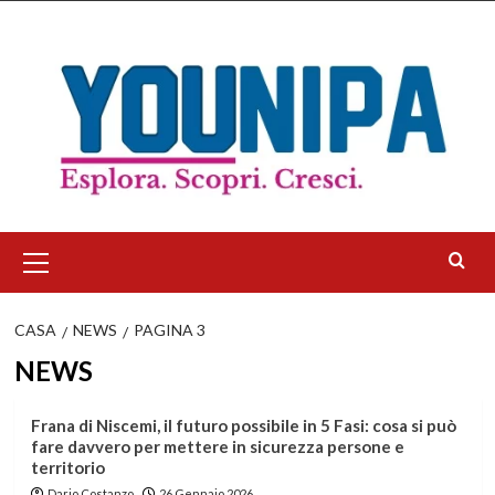
Salta
al
contenuto
Menu
principale
CASA
NEWS
PAGINA 3
NEWS
Frana di Niscemi, il futuro possibile in 5 Fasi: cosa si può
fare davvero per mettere in sicurezza persone e
territorio
Dario Costanzo
26 Gennaio 2026