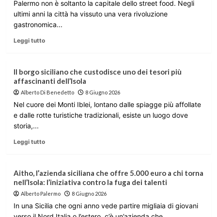
Palermo non è soltanto la capitale dello street food. Negli
ultimi anni la città ha vissuto una vera rivoluzione
gastronomica...
Leggi tutto
Il borgo siciliano che custodisce uno dei tesori più
affascinanti dell’Isola
Alberto Di Benedetto
8 Giugno 2026
Nel cuore dei Monti Iblei, lontano dalle spiagge più affollate
e dalle rotte turistiche tradizionali, esiste un luogo dove
storia,...
Leggi tutto
Aitho, l’azienda siciliana che offre 5.000 euro a chi torna
nell’Isola: l’iniziativa contro la fuga dei talenti
Alberto Palermo
8 Giugno 2026
In una Sicilia che ogni anno vede partire migliaia di giovani
verso il Nord Italia o l’estero, c’è un’azienda che...