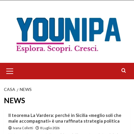
Salta
al
contenuto
Menu
principale
CASA
NEWS
NEWS
Il teorema La Vardera: perché in Sicilia «meglio soli che
male accompagnati» è una raffinata strategia politica
Ivana Colletti
8 Luglio 2026