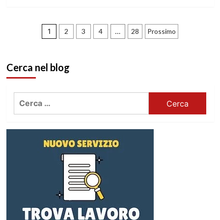
Paginazione
1
2
3
4
…
28
Prossimo
degli
Cerca nel blog
articoli
Ricerca
per: