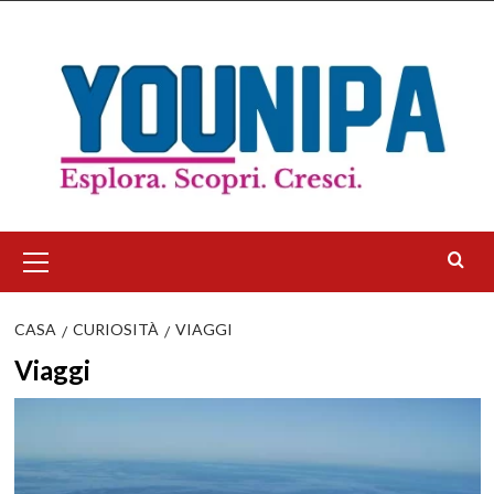
Salta
al
contenuto
Menu
principale
CASA
CURIOSITÀ
VIAGGI
Viaggi