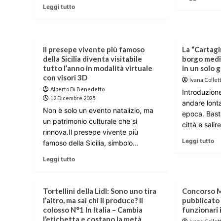
Leggi tutto
Il presepe vivente più famoso
La “Cartagin
della Sicilia diventa visitabile
borgo medi
tutto l’anno in modalità virtuale
in un solo 
con visori 3D
Ivana Collett
Alberto Di Benedetto
Introduzion
12 Dicembre 2025
andare lont
Non è solo un evento natalizio, ma
epoca. Bast
un patrimonio culturale che si
città e salir
rinnova.Il presepe vivente più
Leggi tutto
famoso della Sicilia, simbolo...
Leggi tutto
Tortellini della Lidl: Sono uno tira
Concorso M
l’altro, ma sai chi li produce? Il
pubblicato 
colosso N°1 In Italia – Cambia
funzionari i
l’etichetta e costano la metà