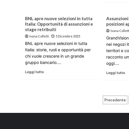
BNL apre nuove selezioni in tutta
Assunzioni 
Italia: Opportunità di assunzioni e
posizioni ap
stage retribuiti
Ivana Collett
Ivana Colletti
5 Dicembre 2025
GrandVision
BNL apre nuove selezioni in tutta
nei negozi it
Italia: storie, ruoli e opportunità per
territori e 
chi vuole crescere in un grande
racconto um
gruppo bancario....
oggi....
Leggi tutto
Leggi tutto
Pagina
Precedente
degli
articol