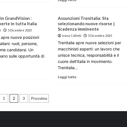
in GrandVision :
Assunzioni Trenitalia: Sta
erte in tutta Italia
selezionando nuove risorse |
Scadenza imminente
i
5 Dicembre 2025
Ivana Colletti
5 Dicembre 2025
 apre nuove posizioni
Trenitalia apre nuove selezioni per
aliani: ruoli, persone,
macchinisti esperti: un lavoro che
come candidarsi. Un
unisce tecnica, responsabilità e il
ano sulle opportunità di
cuore dell’Italia in movimento.
Trenitalia...
Leggi tutto
zione
1
2
3
Prossimo
i