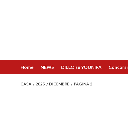
Salta
al
contenuto
Home
NEWS
DILLO su YOUNIPA
Concorsi
CASA
2025
DICEMBRE
PAGINA 2