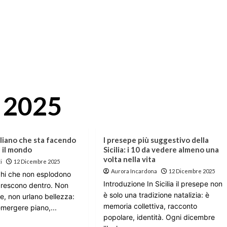
 2025
ciliano che sta facendo
I presepe più suggestivo della
 il mondo
Sicilia: i 10 da vedere almeno una
volta nella vita
i
12 Dicembre 2025
Aurora Incardona
12 Dicembre 2025
ghi che non esplodono
Introduzione In Sicilia il presepe non
crescono dentro. Non
è solo una tradizione natalizia: è
e, non urlano bellezza:
memoria collettiva, racconto
emergere piano,...
popolare, identità. Ogni dicembre