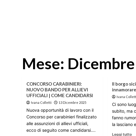
Mese:
Dicembre
CONCORSO CARABINIERI:
Il borgo si
NUOVO BANDO PER ALLIEVI
innamorare
UFFICIALI | COME CANDIDARSI
Ivana Collett
Ivana Colletti
13 Dicembre 2025
Ci sono luo
Nuova opportunità di lavoro con il
subito, ma 
Concorso per carabinieri finalizzato
fanno rumor
alle assunzioni di allievi ufficiali,
la lasciano 
ecco di seguito come candidarsi....
Leggi tutto