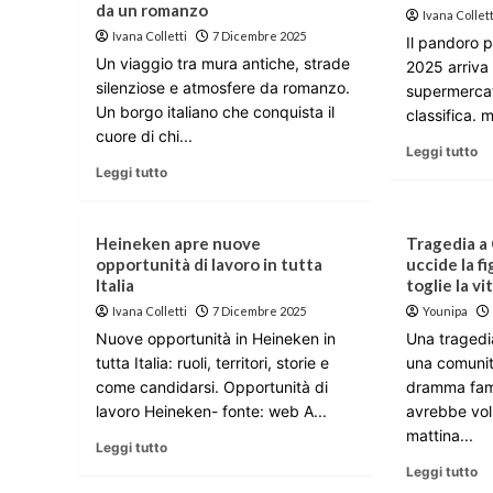
da un romanzo
Ivana Collett
Ivana Colletti
7 Dicembre 2025
Il pandoro 
Un viaggio tra mura antiche, strade
2025 arriva 
silenziose e atmosfere da romanzo.
supermercat
Un borgo italiano che conquista il
classifica. m
cuore di chi...
Leggi tutto
Leggi tutto
Heineken apre nuove
Tragedia a
opportunità di lavoro in tutta
uccide la fi
Italia
toglie la vi
Ivana Colletti
7 Dicembre 2025
Younipa
Nuove opportunità in Heineken in
Una tragedi
tutta Italia: ruoli, territori, storie e
una comunit
come candidarsi. Opportunità di
dramma fami
lavoro Heineken- fonte: web A...
avrebbe vol
mattina...
Leggi tutto
Leggi tutto