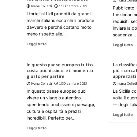
Ivana Collett
Ivana Colletti
11 Dicembre 2025
Pubblicato 
I tortellini Lidl prodotti da grandi
funzionari ne
marchi italiani: ecco chi li produce
requisiti, s
davvero e perché costano molto
inviare la 
meno rispetto alle...
scadenza...
Leggi tutto
Leggi tutto
In questo paese europeo tutto
La classific
costa pochissimo: è il momento
più ricerca
giusto per partire
apprezzati
Ivana Colletti
10 Dicembre 2025
Ivana Collett
In questo paese europeo puoi
La Sicilia c
vivere un viaggio autentico
volta il cuo
spendendo pochissimo: paesaggi,
— degli italia
cultura e ospitalità a prezzi
Leggi tutto
incredibili. Perfetto per...
Leggi tutto