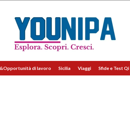
&Opportunità di lavoro
Sicilia
Viaggi
Sfide e Test Qi