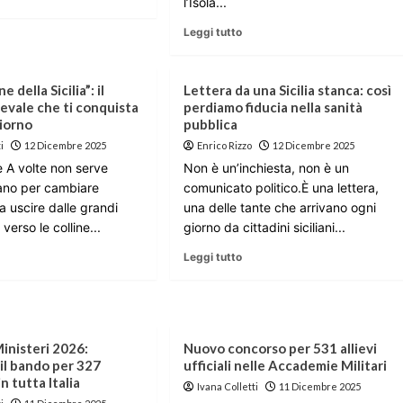
l’Isola...
Leggi tutto
e della Sicilia”: il
Lettera da una Sicilia stanca: così
evale che ti conquista
perdiamo fiducia nella sanità
giorno
pubblica
i
12 Dicembre 2025
Enrico Rizzo
12 Dicembre 2025
e A volte non serve
Non è un’inchiesta, non è un
ano per cambiare
comunicato politico.È una lettera,
a uscire dalle grandi
una delle tante che arrivano ogni
e verso le colline...
giorno da cittadini siciliani...
Leggi tutto
inisteri 2026:
Nuovo concorso per 531 allievi
il bando per 327
ufficiali nelle Accademie Militari
n tutta Italia
Ivana Colletti
11 Dicembre 2025