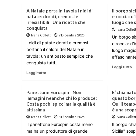
A Natale porta in tavola i nidi di
Il borgo sic
patate: dorati, cremosi e
e roccia: d
irresistibili | Una ricetta che
luogo che 
conquista
Ivana Collett
Ivana Colletti
9 Dicembre 2025
Un borgo sic
I nidi di patate dorati e cremosi
e roccia: d’
portano il calore del Natale in
luogo magic
tavola: un antipasto semplice che
affascinante
conquista tutti...
Leggi tutto
Leggi tutto
Panettone Eurospin | Non
E’ chiamato 
immagini neanche chi lo produce:
questo borg
Costa pochi spicci ma la qualità è
Qui il temp
altissima
è una scop
Ivana Colletti
8 Dicembre 2025
Ivana Collett
Il panettone Eurospin costa meno
Il borgo chi
ma ha un produttore di grande
Sicilia" sosp