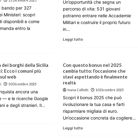
i
11 Dicembre 2025
Un’opportunità che segna un
il bando per 327
percorso di vita: 531 giovani
i Ministeri: scopri
potranno entrare nelle Accademie
edi disponibili e come
Militari e costruire il proprio futuro
domanda entro la
in...
Leggi tutto
a dei borghi della Sicilia
Con questo bonus nel 2025
ti: Ecco i comuni più
cambia tutto: l’occasione che
 sul web
stavi aspettando è finalmente
realtà
i
10 Dicembre 2025
Ivana Colletti
10 Dicembre 2025
onquista ancora una
Scopri il bonus 2025 che può
re — e le ricerche Google
rivoluzionare la tua casa e farti
ni e degli stranieri. Il...
risparmiare migliaia di euro.
Un’occasione concreta da cogliere...
Leggi tutto