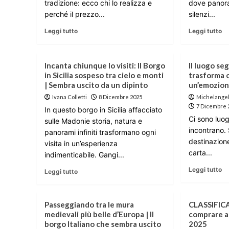
tradizione: ecco chi lo realizza e
dove panoram
perché il prezzo...
silenzi...
Leggi tutto
Leggi tutto
Incanta chiunque lo visiti: Il Borgo
Il luogo seg
in Sicilia sospeso tra cielo e monti
trasforma o
| Sembra uscito da un dipinto
un’emozio
Ivana Colletti
8 Dicembre 2025
Michelangel
7 Dicembre 
In questo borgo in Sicilia affacciato
Ci sono luog
sulle Madonie storia, natura e
incontrano.
panorami infiniti trasformano ogni
destinazione
visita in un’esperienza
carta...
indimenticabile. Gangi...
Leggi tutto
Leggi tutto
Passeggiando tra le mura
CLASSIFICA 
medievali più belle d’Europa | Il
comprare a
borgo Italiano che sembra uscito
2025