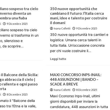
iliano sospeso tra cielo
350 nuove opportunità che
’inverno diventa un
cambiano il futuro: l’Italia cerca
sembra una fiaba
mani, idee e talento per costruire
il domani
i
9 Dicembre 2025
Ivana Colletti
9 Dicembre 2025
iliano sospeso tra cielo
350 nuove opportunità tra cantieri e
inverno si trasforma in un
logistica: Umana cerca talenti in
o, silenzioso e
tutta Italia. Un’occasione concreta
, da scoprire...
per chi vuole costruire il...
Leggi tutto
il Balcone della Sicilia:
MAXI CONCORSO INPS-INAIL:
o abbraccia il cielo |
448 ASSUNZIONI | BANDO –
o rallenta e ogni passo
SCADE A BREVE
erta
Ivana Colletti
8 Dicembre 2025
i
8 Dicembre 2025
Maxi Cconorso Inps-Inail, ultimi
amato il "Balcone della
giorni disponibili per inviare la
eso tra l’Etna e la valle,
candidatura, 448 assunzioni in tutta