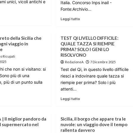
i unici, vicoli antichi e
Italia. Concorso Inps inail -
Fonte:Archivio...
Leggi tutto
reto della Sicilia che
TEST QI LIVELLO DIFFICILE:
gni viaggio in
QUALE TAZZA SI RIEMPIE
ne
PRIMA? SOLO I GENI LO
RISOLVONO
o Ricupati
2025
RedazioneA
7 Dicembre 2025
hi che non si visitano: si
Test del Qi, in questo livello difficile
 Sono più di una
riesci a indovinare quale tazza si
, più di un punto sulla
riempie per prima? Solo i più
attenti...
Leggi tutto
| Il miglior pandoro da
Sicilia, il borgo che appare tra le
l supermercato nel
nuvole: un viaggio dove il tempo
rallenta davvero