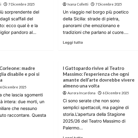
i
7 Dicembre 2025
Ivana Colletti
7 Dicembre 2025
più sorprendente del
Un viaggio nel borgo più poetico
dagli scaffali del
della Sicilia: strade di pietra,
o: ecco qual è e la
panorami che emozionano e
iglior pandoro al...
tradizioni che parlano al cuore....
Leggi tutto
 Corleone: madre
l Gattopardo rivive al Teatro
glia disabile e poi si
Massimo: l’esperienza che ogni
ta
amante dell’arte dovrebbe vivere
almeno una volta
6 Dicembre 2025
Aurora Incardona
6 Dicembre 2025
a che lascia sgomenti
Ci sono serate che non sono
à intera: due morti, un
semplici spettacoli, ma pagine di
liare che nessuno
storia.L’apertura della Stagione
uto raccontare. Questa
2025/26 del Teatro Massimo di
Palermo...
Leggi tutto