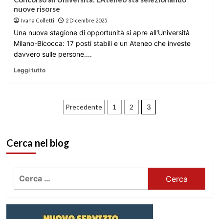
nuove risorse
Ivana Colletti
2 Dicembre 2025
Una nuova stagione di opportunità si apre all'Università
Milano-Bicocca: 17 posti stabili e un Ateneo che investe
davvero sulle persone....
Leggi tutto
Paginazione
Precedente
1
2
3
degli
Cerca nel blog
articoli
Ricerca
per: