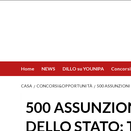
Salta
al
contenuto
Home
NEWS
DILLO su YOUNIPA
Concorsi
CASA
CONCORSI&OPPORTUNITÀ
500 ASSUNZIONI
500 ASSUNZIO
DELLO STATO: 