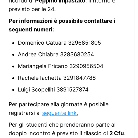
ricordo di
Peppino Impastato
. Il ritorno è
previsto per le 24.
Per informazioni è possibile contattare i
seguenti numeri:
Domenico Catuara 3296851805
Andrea Chiabra 3283680254
Mariangela Fricano 3290956504
Rachele Iachetta 3291847788
Luigi Scopelliti 3891527874
Per partecipare alla giornata è posibile
registrarsi al
seguente link.
Per gli studenti che prenderanno parte al
doppio incontro è previsto il rilascio di
2 Cfu
.