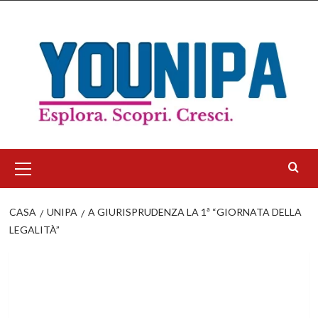
Salta
al
contenuto
Menu
principale
CASA
UNIPA
A GIURISPRUDENZA LA 1ª “GIORNATA DELLA
LEGALITÀ”