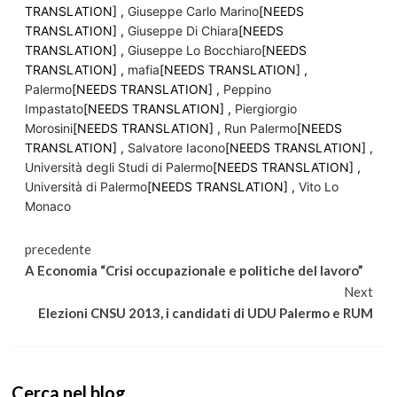
TRANSLATION] ,
Giuseppe Carlo Marino
[NEEDS
TRANSLATION] ,
Giuseppe Di Chiara
[NEEDS
TRANSLATION] ,
Giuseppe Lo Bocchiaro
[NEEDS
TRANSLATION] ,
mafia
[NEEDS TRANSLATION] ,
Palermo
[NEEDS TRANSLATION] ,
Peppino
Impastato
[NEEDS TRANSLATION] ,
Piergiorgio
Morosini
[NEEDS TRANSLATION] ,
Run Palermo
[NEEDS
TRANSLATION] ,
Salvatore Iacono
[NEEDS TRANSLATION] ,
Università degli Studi di Palermo
[NEEDS TRANSLATION] ,
Università di Palermo
[NEEDS TRANSLATION] ,
Vito Lo
Monaco
Continua
precedente
A Economia “Crisi occupazionale e politiche del lavoro”
a
Next
Elezioni CNSU 2013, i candidati di UDU Palermo e RUM
leggere
Cerca nel blog