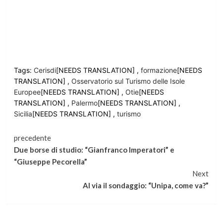
Tags:
Cerisdi
[NEEDS TRANSLATION] ,
formazione
[NEEDS
TRANSLATION] ,
Osservatorio sul Turismo delle Isole
Europee
[NEEDS TRANSLATION] ,
Otie
[NEEDS
TRANSLATION] ,
Palermo
[NEEDS TRANSLATION] ,
Sicilia
[NEEDS TRANSLATION] ,
turismo
Continua
precedente
Due borse di studio: “Gianfranco Imperatori” e
a
“Giuseppe Pecorella”
Next
leggere
Al via il sondaggio: “Unipa, come va?”