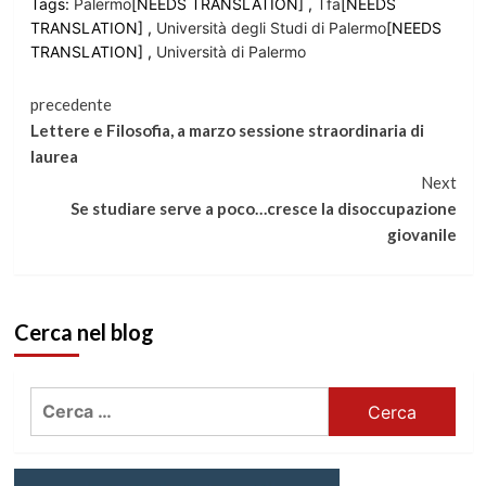
Tags:
Palermo
[NEEDS TRANSLATION] ,
Tfa
[NEEDS
TRANSLATION] ,
Università degli Studi di Palermo
[NEEDS
TRANSLATION] ,
Università di Palermo
Continua
precedente
Lettere e Filosofia, a marzo sessione straordinaria di
a
laurea
Next
leggere
Se studiare serve a poco…cresce la disoccupazione
giovanile
Cerca nel blog
Ricerca
per: