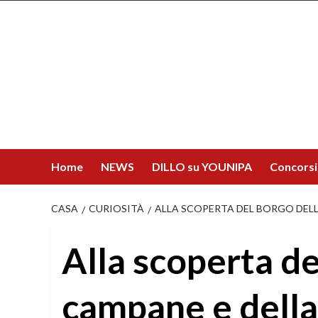
Salta
al
contenuto
Home
NEWS
DILLO su YOUNIPA
Concorsi
CASA
CURIOSITÀ
ALLA SCOPERTA DEL BORGO DELLE 
Alla scoperta de
campane e della 