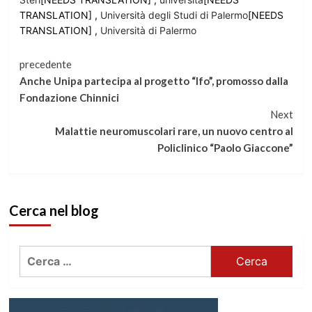
TRANSLATION] ,
Università degli Studi di Palermo
[NEEDS
TRANSLATION] ,
Università di Palermo
Continua
precedente
Anche Unipa partecipa al progetto “Ifo”, promosso dalla
a
Fondazione Chinnici
Next
leggere
Malattie neuromuscolari rare, un nuovo centro al
Policlinico “Paolo Giaccone”
Cerca nel blog
Ricerca
per: