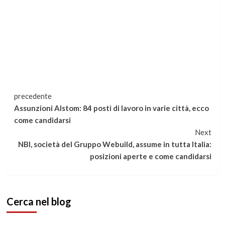
Continua
precedente
Assunzioni Alstom: 84 posti di lavoro in varie città, ecco
a
come candidarsi
Next
leggere
NBI, società del Gruppo Webuild, assume in tutta Italia:
posizioni aperte e come candidarsi
Cerca nel blog