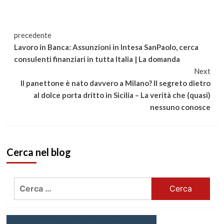
Continua
precedente
Lavoro in Banca: Assunzioni in Intesa SanPaolo, cerca
a
consulenti finanziari in tutta Italia | La domanda
Next
leggere
Il panettone è nato davvero a Milano? Il segreto dietro
al dolce porta dritto in Sicilia – La verità che (quasi)
nessuno conosce
Cerca nel blog
Ricerca
per: