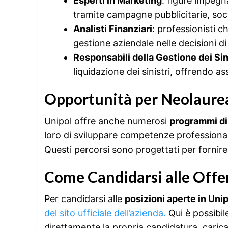
Esperti in Marketing
: figure impegn
tramite campagne pubblicitarie, socia
Analisti Finanziari
: professionisti c
gestione aziendale nelle decisioni d
Responsabili della Gestione dei Sin
liquidazione dei sinistri, offrendo ass
Opportunità per Neolaurea
Unipol offre anche numerosi
programmi di
loro di sviluppare competenze professionali 
Questi percorsi sono progettati per fornire
Come Candidarsi alle Offer
Per candidarsi alle
posizioni aperte in Uni
del sito ufficiale dell’azienda.
Qui è possibile
direttamente la propria candidatura, carican