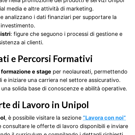
ate nella promozione dei prodotti e servizi Unipol
l media e altre attività di marketing.
he analizzano i dati finanziari per supportare la
i investimento.
istri
: figure che seguono i processi di gestione e
istenza ai clienti.
ti e Percorsi Formativi
 formazione e stage
per neolaureati, permettendo
e iniziare una carriera nel settore assicurativo.
 una solida base di conoscenze e abilità operative.
te di Lavoro in Unipol
pol
, è possibile visitare la sezione
“Lavora con noi”
 consultare le offerte di lavoro disponibili e inviare
do il curriculum e compilando i dettagli richiesti.