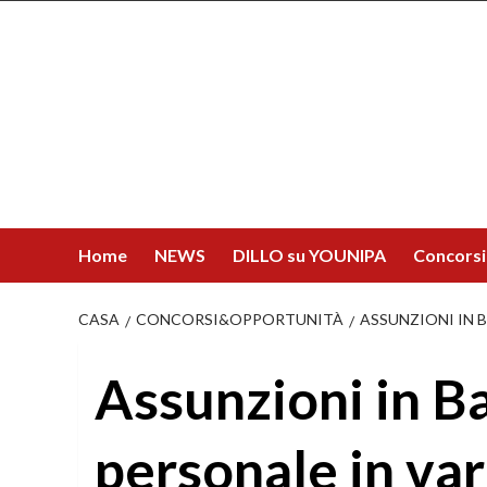
Salta
al
contenuto
Home
NEWS
DILLO su YOUNIPA
Concorsi
CASA
CONCORSI&OPPORTUNITÀ
ASSUNZIONI IN 
Assunzioni in B
personale in var