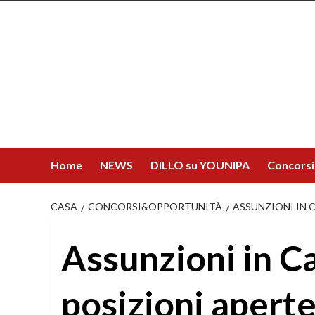
Salta
al
contenuto
Home
NEWS
DILLO su YOUNIPA
Concorsi
CASA
CONCORSI&OPPORTUNITÀ
ASSUNZIONI IN 
Assunzioni in C
posizioni aperte