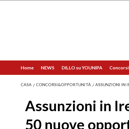
Salta
al
contenuto
Home
NEWS
DILLO su YOUNIPA
Concorsi
CASA
CONCORSI&OPPORTUNITÀ
ASSUNZIONI IN 
Assunzioni in I
50 nuove opport