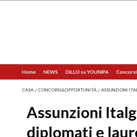
Salta
al
contenuto
Home
NEWS
DILLO su YOUNIPA
Concorsi
CASA
CONCORSI&OPPORTUNITÀ
ASSUNZIONI ITA
Assunzioni Ital
diplomati e laure