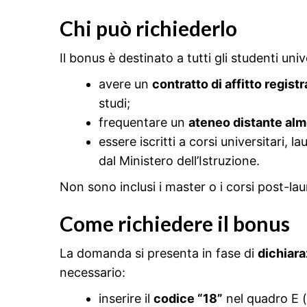
Chi può richiederlo
Il bonus è destinato a tutti gli studenti univ
avere un
contratto di affitto registr
studi;
frequentare un
ateneo distante al
essere iscritti a corsi universitari, l
dal Ministero dell’Istruzione.
Non sono inclusi i master o i corsi post-laur
Come richiedere il bonus
La domanda si presenta in fase di
dichiara
necessario:
inserire il
codice “18”
nel quadro E (