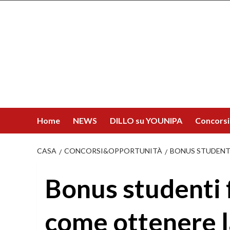
Salta
al
contenuto
Home
NEWS
DILLO su YOUNIPA
Concorsi
CASA
CONCORSI&OPPORTUNITÀ
BONUS STUDENTI
Bonus studenti 
come ottenere l