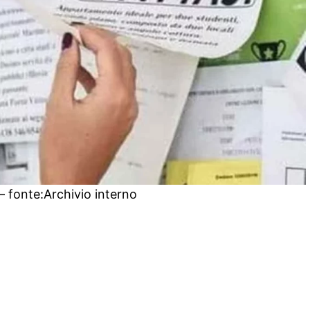
– fonte:Archivio interno