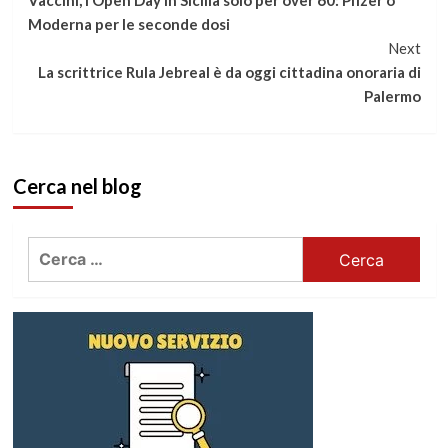
Vaccini, l’Open Day in Sicilia solo per over 60: Pfizer o
a
Moderna per le seconde dosi
Next
leggere
La scrittrice Rula Jebreal è da oggi cittadina onoraria di
Palermo
Cerca nel blog
Ricerca
per: