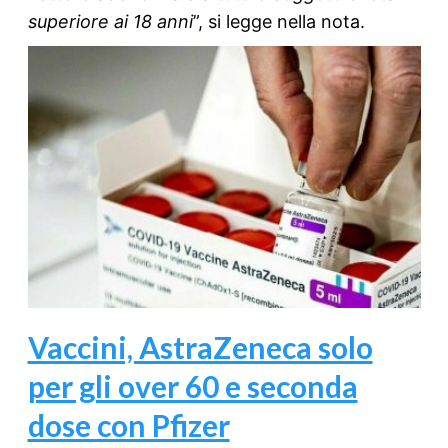
superiore ai 18 anni
”, si legge nella nota.
Vaccini, AstraZeneca solo
per gli over 60 e seconda
dose con Pfizer