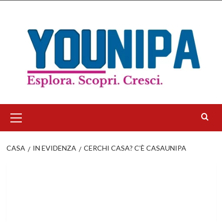
Salta
al
contenuto
Menu
principale
CASA
IN EVIDENZA
CERCHI CASA? C’È CASAUNIPA