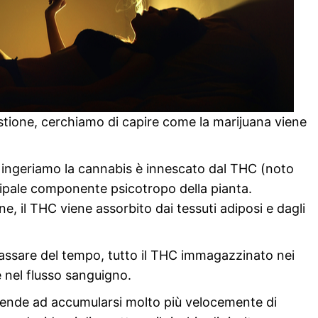
estione, cerchiamo di capire come la marijuana viene
ingeriamo la cannabis è innescato dal THC (noto
cipale componente psicotropo della pianta.
 il THC viene assorbito dai tessuti adiposi e dagli
passare del tempo, tutto il THC immagazzinato nei
e nel flusso sanguigno.
C tende ad accumularsi molto più velocemente di