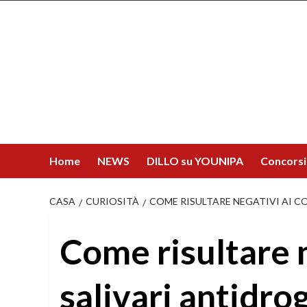
Salta
al
contenuto
Home
NEWS
DILLO su YOUNIPA
Concorsi
CASA
CURIOSITÀ
COME RISULTARE NEGATIVI AI CO
Come risultare n
salivari antidrog