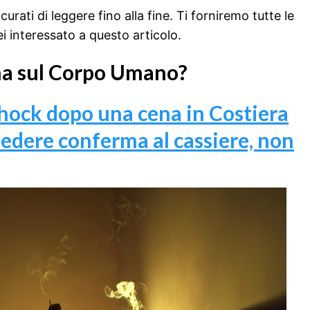
urati di leggere fino alla fine. Ti forniremo tutte le
ei interessato a questo articolo.
na sul Corpo Umano?
shock dopo una cena in Costiera
edere conferma al cassiere, non