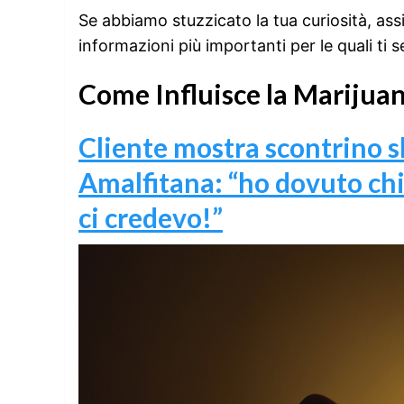
Se abbiamo stuzzicato la tua curiosità, assic
informazioni più importanti per le quali ti s
Come Influisce la Marijua
Cliente mostra scontrino 
Amalfitana: “ho dovuto chi
ci credevo!”