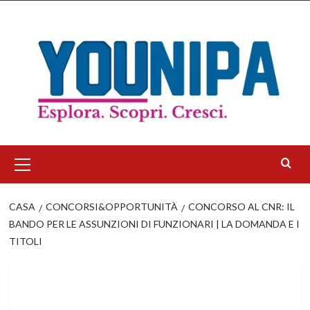
Salta
al
contenuto
Menu
principale
CASA
CONCORSI&OPPORTUNITÀ
CONCORSO AL CNR: IL
BANDO PER LE ASSUNZIONI DI FUNZIONARI | LA DOMANDA E I
TITOLI