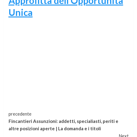
Approfitta dell’Opportunità
Unica
Continua
precedente
Fincantieri Assunzioni: addetti, specialiasti, periti e
a
altre posizioni aperte | La domanda e i titoli
Next