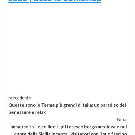
Continua
precedente
Queste sono le Terme più grandi d’Italia: un paradiso del
a
benessere e relax
Next
leggere
Immerso tra le colline, il pittoresco borgo medievale nel
cuore della Sicilia incanta i visitatori con il suo fascino