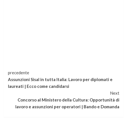
Continua
precedente
Assunzioni Sisal in tutta Italia: Lavoro per diplomati e
a
laureati | Ecco come candidarsi
Next
leggere
Concorso al Ministero della Cultura: Opportunità di
lavoro e assunzioni per operatori | Bando e Domanda