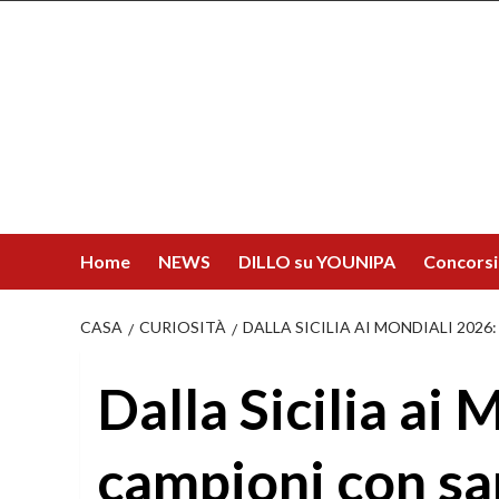
Salta
al
contenuto
Home
NEWS
DILLO su YOUNIPA
Concorsi
CASA
CURIOSITÀ
DALLA SICILIA AI MONDIALI 202
Dalla Sicilia ai 
campioni con sa