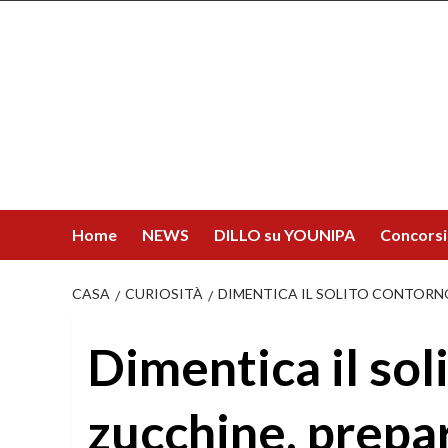
Salta
al
contenuto
Home
NEWS
DILLO su YOUNIPA
Concorsi
CASA
CURIOSITÀ
DIMENTICA IL SOLITO CONTORNO 
Dimentica il sol
zucchine, prepar