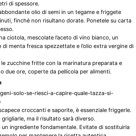
etri di spessore.
 abbondante olio di semi in un tegame e friggete
nuti, finché non risultano dorate. Ponetele su carta
cesso.
una ciotola, mescolate l’aceto di vino bianco, un
glie di menta fresca spezzettate e l’olio extra vergine di
 le zucchine fritte con la marinatura preparata e
no due ore, coperte da pellicola per alimenti.
a
-geni-solo-se-riesci-a-capire-quale-tazza-si-
e
scapece croccanti e saporite, è essenziale friggerle.
rigliarle, ma il risultato sarà diverso.
 un ingrediente fondamentale. Evitate di sostituirla
emolo per mantenere la ricetta autentica.