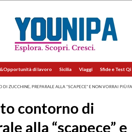
&Opportunità di lavoro
Sicilia
Viaggi
Sfide e Test Qi
DI ZUCCHINE, PREPARALE ALLA “SCAPECE” E NON VORRAI PIÙ FA
ito contorno di
ale alla “scapece” e