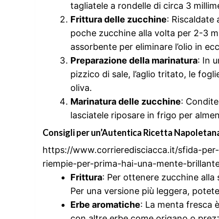
tagliatele a rondelle di circa 3 millim
Frittura delle zucchine
: Riscaldate
poche zucchine alla volta per 2-3 mi
assorbente per eliminare l’olio in ec
Preparazione della marinatura
: In 
pizzico di sale, l’aglio tritato, le fo
oliva.
Marinatura delle zucchine
: Condite
lasciatele riposare in frigo per alme
Consigli per un’Autentica Ricetta Napoletan
https://www.corrieredisciacca.it/sfida-per
riempie-per-prima-hai-una-mente-brillant
Frittura
: Per ottenere zucchine alla 
Per una versione più leggera, potete g
Erbe aromatiche
: La menta fresca è
con altre erbe come origano o prezz