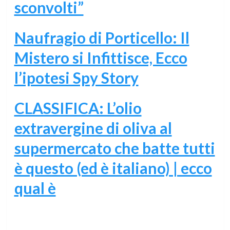
sconvolti”
Naufragio di Porticello: Il
Mistero si Infittisce, Ecco
l’ipotesi Spy Story
CLASSIFICA: L’olio
extravergine di oliva al
supermercato che batte tutti
è questo (ed è italiano) | ecco
qual è