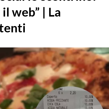
 il web” | La
tenti