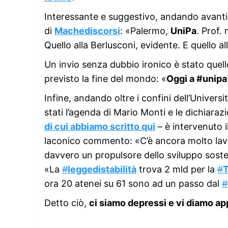
Interessante e suggestivo, andando avanti
di
Machediscorsi
: «Palermo,
UniPa
. Prof.
Quello alla Berlusconi, evidente. E quello al
Un invio senza dubbio ironico è stato quell
previsto la fine del mondo: «
Oggi a #unipa
Infine, andando oltre i confini dell’Univers
stati l’agenda di Mario Monti e le dichiaraz
di cui abbiamo scritto qui
– è intervenuto i
laconico commento: «C’è ancora molto lavo
davvero un propulsore dello sviluppo soste
«La
#
leggedistabilità
trova 2 mld per la
#
ora 20 atenei su 61 sono ad un passo dal
#
Detto ciò,
ci siamo depressi e vi diamo a