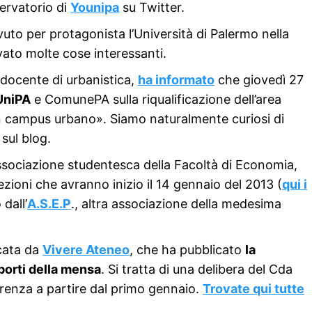
ervatorio di
Younipa
su Twitter.
uto per protagonista l’Università di Palermo nella
ato molte cose interessanti.
 docente di urbanistica,
ha informato
che giovedì 27
UniPA
e ComunePA sulla riqualificazione dell’area
n campus urbano». Siamo naturalmente curiosi di
sul blog.
ssociazione studentesca della Facoltà di Economia,
lezioni che avranno inizio il 14 gennaio del 2013 (
qui i
dall’
A.S.E.P
., altra associazione della medesima
icata da
Vivere Ateneo
, che ha pubblicato
la
mporti della mensa
. Si tratta di una delibera del Cda
renza a partire dal primo gennaio.
Trovate qui tutte