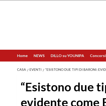
Salta
al
contenuto
Home
NEWS
DILLO su YOUNIPA
Concorsi
CASA
EVENTI
“ESISTONO DUE TIPI DI BARONI: EV
“Esistono due ti
evidente come B