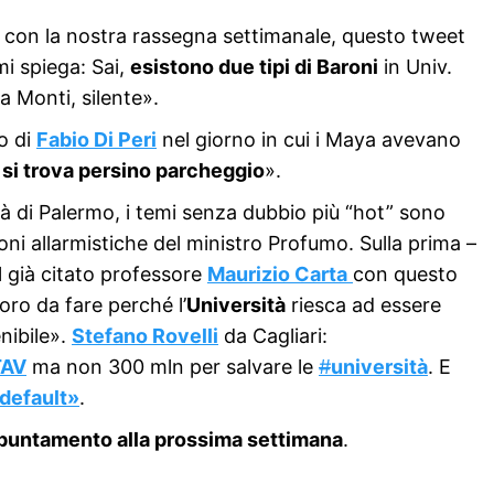
 con la nostra rassegna settimanale, questo tweet
 mi spiega: Sai,
esistono due tipi di Baroni
in Univ.
la Monti, silente».
o di
Fabio Di Peri
nel giorno in cui i Maya avevano
 si trova persino parcheggio
».
ità di Palermo, i temi senza dubbio più “hot” sono
ioni allarmistiche del ministro Profumo. Sulla prima –
l già citato professore
Maurizio Carta
con questo
ro da fare perché l’
Università
riesca ad essere
nibile».
Stefano Rovelli
da Cagliari:
TAV
ma non 300 mln per salvare le
#
università
. E
default»
.
ppuntamento alla prossima settimana
.