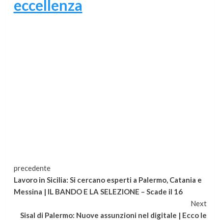
eccellenza
Continua
precedente
Lavoro in Sicilia: Si cercano esperti a Palermo, Catania e
a
Messina | IL BANDO E LA SELEZIONE – Scade il 16
Next
leggere
Sisal di Palermo: Nuove assunzioni nel digitale | Ecco le