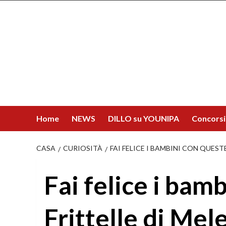
Salta
al
contenuto
Home
NEWS
DILLO su YOUNIPA
Concorsi
CASA
CURIOSITÀ
FAI FELICE I BAMBINI CON QUEST
Fai felice i bam
Frittelle di Mele