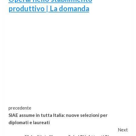
produttivo | La domanda
Continua
precedente
SIAE assume in tutta Italia: nuove selezioni per
a
diplomati e laureati
Next
leggere