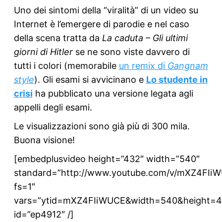
Uno dei sintomi della “viralità” di un video su
Internet è l’emergere di parodie e nel caso
della scena tratta da
La caduta – Gli ultimi
giorni di Hitler
se ne sono viste davvero di
tutti i colori (memorabile
un remix di
Gangnam
style
). Gli esami si avvicinano e
Lo studente in
crisi
ha pubblicato una versione legata agli
appelli degli esami.
Le visualizzazioni sono già più di 300 mila.
Buona visione!
[embedplusvideo height=”432″ width=”540″
standard=”http://www.youtube.com/v/mXZ4FIi
fs=1″
vars=”ytid=mXZ4FIiWUCE&width=540&height=4
id=”ep4912″ /]