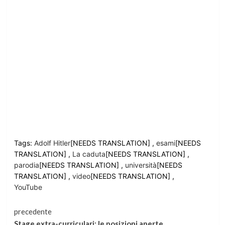
Tags:
Adolf Hitler
[NEEDS TRANSLATION] ,
esami
[NEEDS
TRANSLATION] ,
La caduta
[NEEDS TRANSLATION] ,
parodia
[NEEDS TRANSLATION] ,
università
[NEEDS
TRANSLATION] ,
video
[NEEDS TRANSLATION] ,
YouTube
Continua
precedente
Stage extra-curriculari: le posizioni aperte