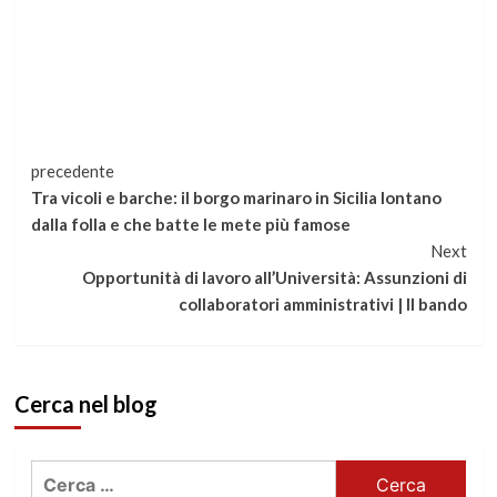
Continua
precedente
Tra vicoli e barche: il borgo marinaro in Sicilia lontano
a
dalla folla e che batte le mete più famose
Next
leggere
Opportunità di lavoro all’Università: Assunzioni di
collaboratori amministrativi | Il bando
Cerca nel blog
Ricerca