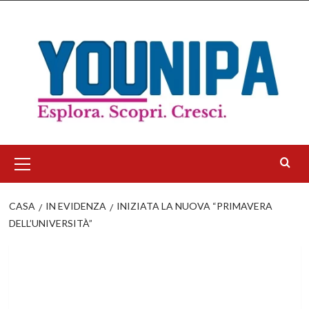
Salta
al
contenuto
Menu
principale
CASA
IN EVIDENZA
INIZIATA LA NUOVA “PRIMAVERA
DELL’UNIVERSITÀ”