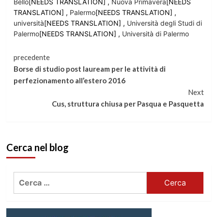
Bello
[NEEDS TRANSLATION] ,
Nuova Primavera
[NEEDS
TRANSLATION] ,
Palermo
[NEEDS TRANSLATION] ,
università
[NEEDS TRANSLATION] ,
Università degli Studi di
Palermo
[NEEDS TRANSLATION] ,
Università di Palermo
Continua
precedente
Borse di studio post lauream per le attività di
a
perfezionamento all’estero 2016
Next
leggere
Cus, struttura chiusa per Pasqua e Pasquetta
Cerca nel blog
Ricerca
per: