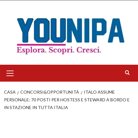
Salta
al
contenuto
Menu
principale
CASA
CONCORSI&OPPORTUNITÀ
ITALO ASSUME
PERSONALE: 70 POSTI PER HOSTESS E STEWARD A BORDO E
IN STAZIONE IN TUTTA ITALIA