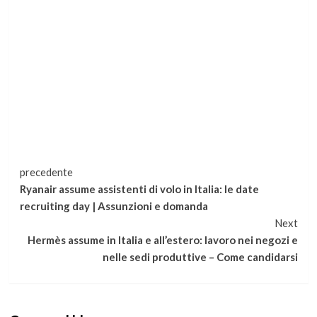
Continua
precedente
Ryanair assume assistenti di volo in Italia: le date
a
recruiting day | Assunzioni e domanda
Next
leggere
Hermès assume in Italia e all’estero: lavoro nei negozi e
nelle sedi produttive – Come candidarsi