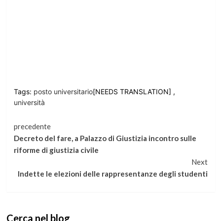
Tags:
posto universitario
[NEEDS TRANSLATION] ,
università
Continua
precedente
Decreto del fare, a Palazzo di Giustizia incontro sulle
a
riforme di giustizia civile
Next
leggere
Indette le elezioni delle rappresentanze degli studenti
Cerca nel blog