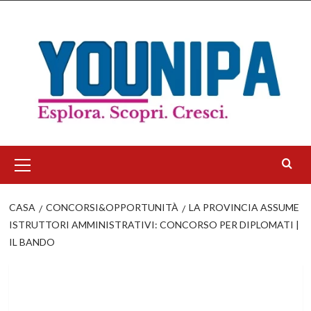
Salta
al
contenuto
Menu
principale
CASA
CONCORSI&OPPORTUNITÀ
LA PROVINCIA ASSUME
ISTRUTTORI AMMINISTRATIVI: CONCORSO PER DIPLOMATI |
IL BANDO