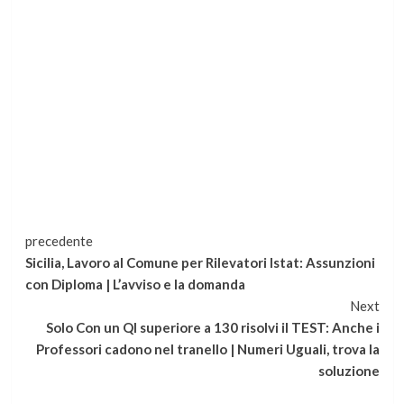
Continua
precedente
Sicilia, Lavoro al Comune per Rilevatori Istat: Assunzioni
a
con Diploma | L’avviso e la domanda
Next
leggere
Solo Con un QI superiore a 130 risolvi il TEST: Anche i
Professori cadono nel tranello | Numeri Uguali, trova la
soluzione