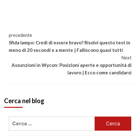
Continua
precedente
Sfida lampo: Credi di essere bravo? Risolvi questo test in
a
meno di 20 secondi e a mente | Falliscono quasi tutti
Next
leggere
Assunzioni in Wycon: Posizioni aperte e opportunità di
lavoro | Ecco come candidarsi
Cerca nel blog
Ricerca
per: