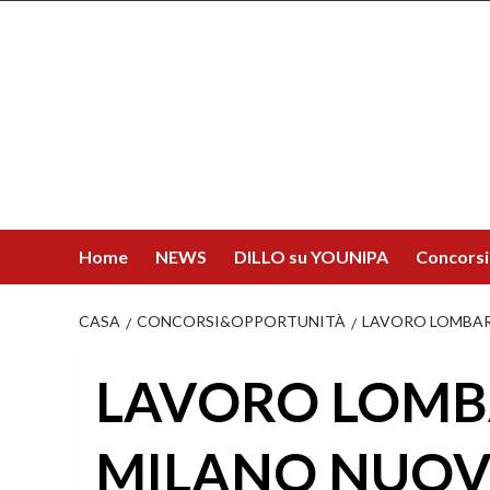
Salta
al
contenuto
Home
NEWS
DILLO su YOUNIPA
Concorsi
CASA
CONCORSI&OPPORTUNITÀ
LAVORO LOMBAR
LAVORO LOMB
MILANO NUOVE