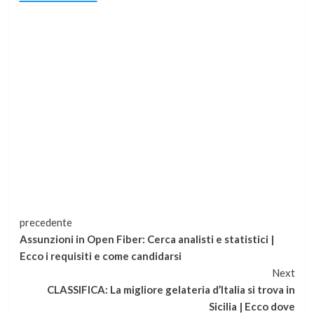
Continua
precedente
Assunzioni in Open Fiber: Cerca analisti e statistici |
a
Ecco i requisiti e come candidarsi
Next
leggere
CLASSIFICA: La migliore gelateria d’Italia si trova in
Sicilia | Ecco dove