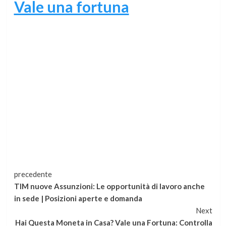
Vale una fortuna
Continua
precedente
TIM nuove Assunzioni: Le opportunità di lavoro anche
a
in sede | Posizioni aperte e domanda
Next
leggere
Hai Questa Moneta in Casa? Vale una Fortuna: Controlla