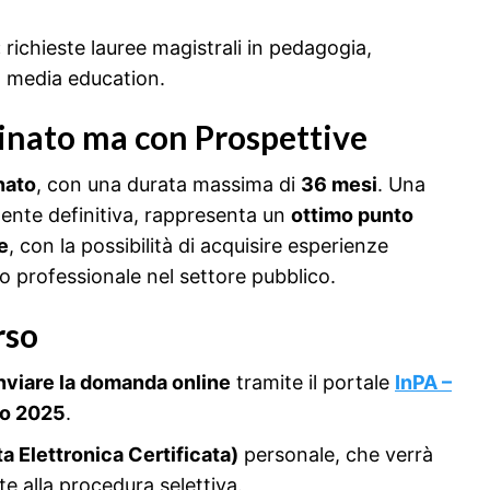
:
richieste lauree magistrali in pedagogia,
o media education.
inato ma con Prospettive
nato
, con una durata massima di
36 mesi
. Una
nte definitiva, rappresenta un
ottimo punto
e
, con la possibilità di acquisire esperienze
so professionale nel settore pubblico.
rso
nviare la domanda online
tramite il portale
InPA –
io 2025
.
a Elettronica Certificata)
personale, che verrà
ate alla procedura selettiva.