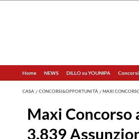
Salta
al
contenuto
Home
NEWS
DILLO su YOUNIPA
Concorsi
CASA
CONCORSI&OPPORTUNITÀ
MAXI CONCORSO 
Maxi Concorso a
3.839 Assunzion