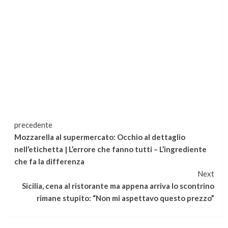
Continua
precedente
Mozzarella al supermercato: Occhio al dettaglio
a
nell’etichetta | L’errore che fanno tutti – L’ingrediente
che fa la differenza
leggere
Next
Sicilia, cena al ristorante ma appena arriva lo scontrino
rimane stupito: “Non mi aspettavo questo prezzo”