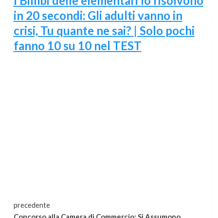
I Bimbi delle elementari lo risolvono
in 20 secondi: Gli adulti vanno in
crisi, Tu quante ne sai? | Solo pochi
fanno 10 su 10 nel TEST
Continua
precedente
Concorso alla Camera di Commercio: Si Assumono