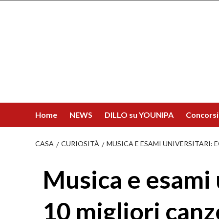
Salta
al
contenuto
Home
NEWS
DILLO su YOUNIPA
Concorsi
CASA
CURIOSITÀ
MUSICA E ESAMI UNIVERSITARI: 
Musica e esami u
10 migliori canz