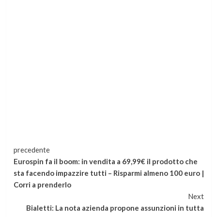
Continua
precedente
Eurospin fa il boom: in vendita a 69,99€ il prodotto che
a
sta facendo impazzire tutti – Risparmi almeno 100 euro |
Corri a prenderlo
leggere
Next
Bialetti: La nota azienda propone assunzioni in tutta