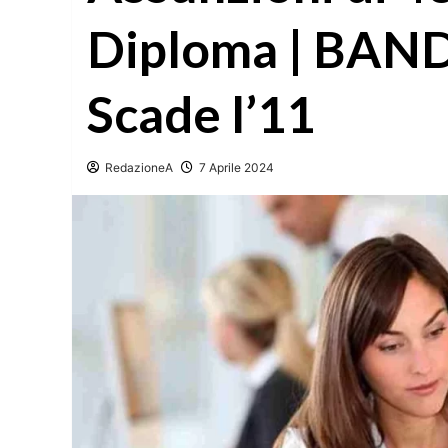
Diploma | BA
Scade l’11
RedazioneA
7 Aprile 2024