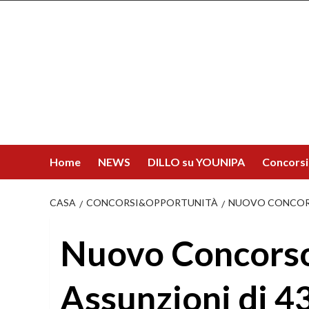
Salta
al
contenuto
Home
NEWS
DILLO su YOUNIPA
Concorsi
CASA
CONCORSI&OPPORTUNITÀ
NUOVO CONCORSO
Nuovo Concorso 
Assunzioni di 4