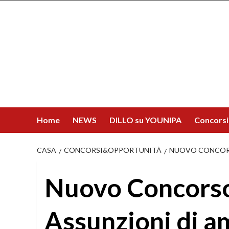
Salta
al
contenuto
Home
NEWS
DILLO su YOUNIPA
Concorsi
CASA
CONCORSI&OPPORTUNITÀ
NUOVO CONCORSO
Nuovo Concorso 
Assunzioni di a