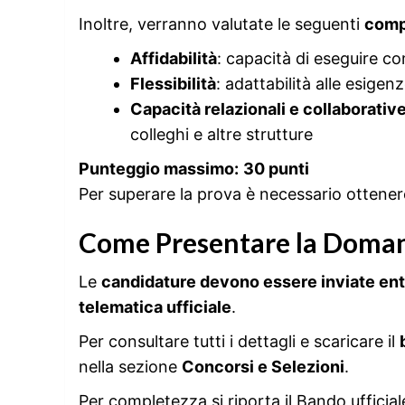
Inoltre, verranno valutate le seguenti
comp
Affidabilità
: capacità di eseguire c
Flessibilità
: adattabilità alle esigen
Capacità relazionali e collaborativ
colleghi e altre strutture
Punteggio massimo:
30 punti
Per superare la prova è necessario ottene
Come Presentare la Doma
Le
candidature devono essere inviate entr
telematica ufficiale
.
Per consultare tutti i dettagli e scaricare il
nella sezione
Concorsi e Selezioni
.
Per completezza si riporta il Bando ufficial